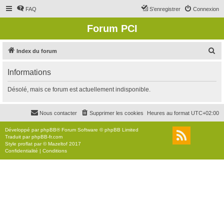
FAQ
S’enregistrer
Connexion
Forum PCI
R
Index du forum
e
Informations
c
h
Désolé, mais ce forum est actuellement indisponible.
e
r
Nous contacter
Supprimer les cookies
Heures au format
UTC+02:00
c
Développé par
phpBB
® Forum Software © phpBB Limited
h
Traduit par
phpBB-fr.com
Style
proflat
par ©
Mazeltof
2017
e
Confidentialité
|
Conditions
r