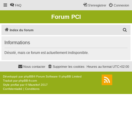
FAQ
S’enregistrer
Connexion
Forum PCI
R
Index du forum
e
Informations
c
h
Désolé, mais ce forum est actuellement indisponible.
e
r
Nous contacter
Supprimer les cookies
Heures au format
UTC+02:00
c
Développé par
phpBB
® Forum Software © phpBB Limited
h
Traduit par
phpBB-fr.com
Style
proflat
par ©
Mazeltof
2017
e
Confidentialité
|
Conditions
r