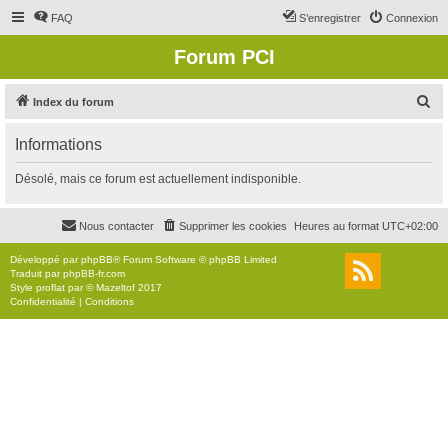
FAQ
S’enregistrer
Connexion
Forum PCI
R
Index du forum
e
Informations
c
h
Désolé, mais ce forum est actuellement indisponible.
e
r
Nous contacter
Supprimer les cookies
Heures au format
UTC+02:00
c
Développé par
phpBB
® Forum Software © phpBB Limited
h
Traduit par
phpBB-fr.com
Style
proflat
par ©
Mazeltof
2017
e
Confidentialité
|
Conditions
r