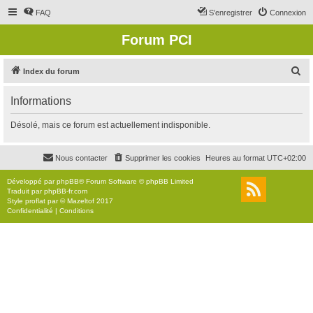
FAQ
S’enregistrer
Connexion
Forum PCI
R
Index du forum
e
Informations
c
h
Désolé, mais ce forum est actuellement indisponible.
e
r
Nous contacter
Supprimer les cookies
Heures au format
UTC+02:00
c
Développé par
phpBB
® Forum Software © phpBB Limited
h
Traduit par
phpBB-fr.com
Style
proflat
par ©
Mazeltof
2017
e
Confidentialité
|
Conditions
r