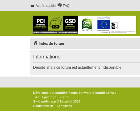
Accès rapide
FAQ
Index du forum
Informations
Désolé, mais ce forum est actuellement indisponible.
Développé par
phpBB
® Forum Software © phpBB Limited
Traduit par
phpBB-fr.com
Style
proflat
par ©
Mazeltof
2017
Confidentialité
|
Conditions