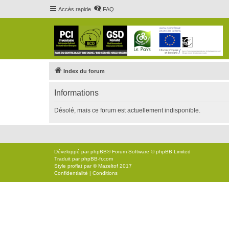
Accès rapide
FAQ
Index du forum
Informations
Désolé, mais ce forum est actuellement indisponible.
Développé par
phpBB
® Forum Software © phpBB Limited
Traduit par
phpBB-fr.com
Style
proflat
par ©
Mazeltof
2017
Confidentialité
|
Conditions