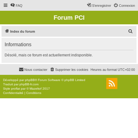
FAQ
S’enregistrer
Connexion
Forum PCI
R
Index du forum
e
Informations
c
h
Désolé, mais ce forum est actuellement indisponible.
e
r
Nous contacter
Supprimer les cookies
Heures au format
UTC+02:00
c
Développé par
phpBB
® Forum Software © phpBB Limited
h
Traduit par
phpBB-fr.com
Style
proflat
par ©
Mazeltof
2017
e
Confidentialité
|
Conditions
r