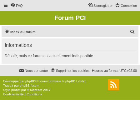
FAQ
S’enregistrer
Connexion
Forum PCI
R
Index du forum
e
Informations
c
h
Désolé, mais ce forum est actuellement indisponible.
e
r
Nous contacter
Supprimer les cookies
Heures au format
UTC+02:00
c
Développé par
phpBB
® Forum Software © phpBB Limited
h
Traduit par
phpBB-fr.com
Style
proflat
par ©
Mazeltof
2017
e
Confidentialité
|
Conditions
r