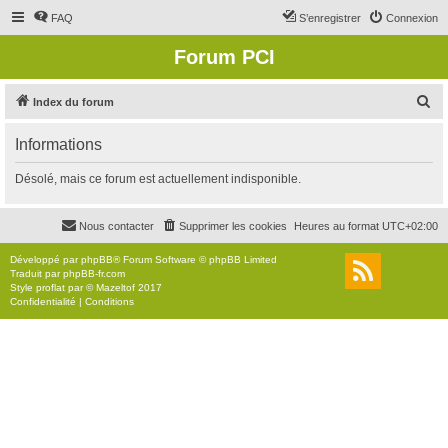
FAQ
S’enregistrer
Connexion
Forum PCI
R
Index du forum
e
Informations
c
h
Désolé, mais ce forum est actuellement indisponible.
e
r
Nous contacter
Supprimer les cookies
Heures au format
UTC+02:00
c
Développé par
phpBB
® Forum Software © phpBB Limited
h
Traduit par
phpBB-fr.com
Style
proflat
par ©
Mazeltof
2017
e
Confidentialité
|
Conditions
r