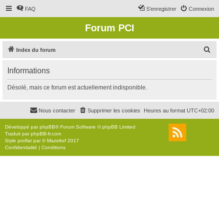
FAQ
S’enregistrer
Connexion
Forum PCI
R
Index du forum
e
Informations
c
h
Désolé, mais ce forum est actuellement indisponible.
e
r
Nous contacter
Supprimer les cookies
Heures au format
UTC+02:00
c
Développé par
phpBB
® Forum Software © phpBB Limited
h
Traduit par
phpBB-fr.com
Style
proflat
par ©
Mazeltof
2017
e
Confidentialité
|
Conditions
r