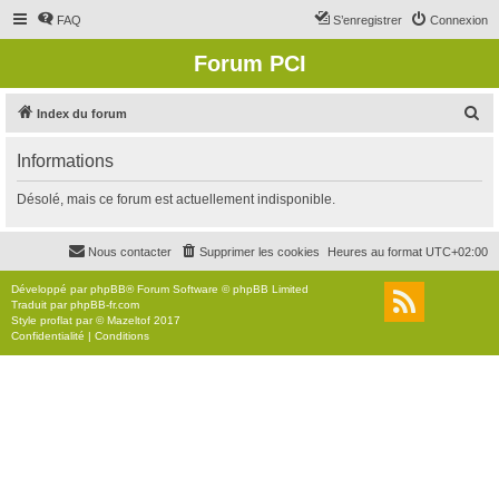
FAQ
S’enregistrer
Connexion
Forum PCI
R
Index du forum
e
Informations
c
h
Désolé, mais ce forum est actuellement indisponible.
e
r
Nous contacter
Supprimer les cookies
Heures au format
UTC+02:00
c
Développé par
phpBB
® Forum Software © phpBB Limited
h
Traduit par
phpBB-fr.com
Style
proflat
par ©
Mazeltof
2017
e
Confidentialité
|
Conditions
r