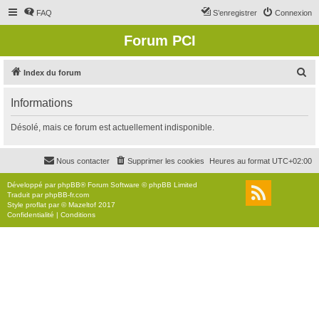
FAQ
S’enregistrer
Connexion
Forum PCI
R
Index du forum
e
Informations
c
h
Désolé, mais ce forum est actuellement indisponible.
e
r
Nous contacter
Supprimer les cookies
Heures au format
UTC+02:00
c
Développé par
phpBB
® Forum Software © phpBB Limited
h
Traduit par
phpBB-fr.com
Style
proflat
par ©
Mazeltof
2017
e
Confidentialité
|
Conditions
r