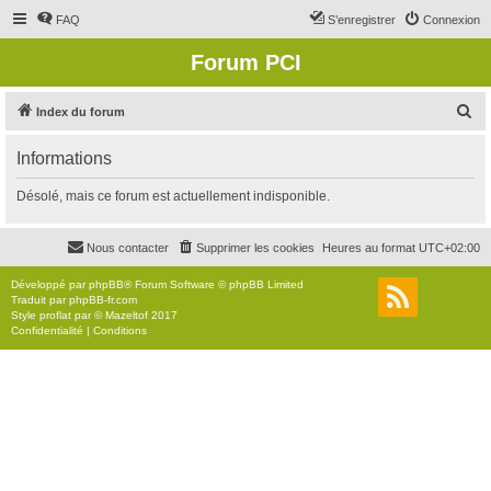
FAQ
S’enregistrer
Connexion
Forum PCI
R
Index du forum
e
Informations
c
h
Désolé, mais ce forum est actuellement indisponible.
e
r
Nous contacter
Supprimer les cookies
Heures au format
UTC+02:00
c
Développé par
phpBB
® Forum Software © phpBB Limited
h
Traduit par
phpBB-fr.com
Style
proflat
par ©
Mazeltof
2017
e
Confidentialité
|
Conditions
r