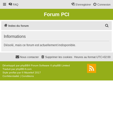
FAQ
S’enregistrer
Connexion
Forum PCI
R
Index du forum
e
Informations
c
h
Désolé, mais ce forum est actuellement indisponible.
e
r
Nous contacter
Supprimer les cookies
Heures au format
UTC+02:00
c
Développé par
phpBB
® Forum Software © phpBB Limited
h
Traduit par
phpBB-fr.com
Style
proflat
par ©
Mazeltof
2017
e
Confidentialité
|
Conditions
r