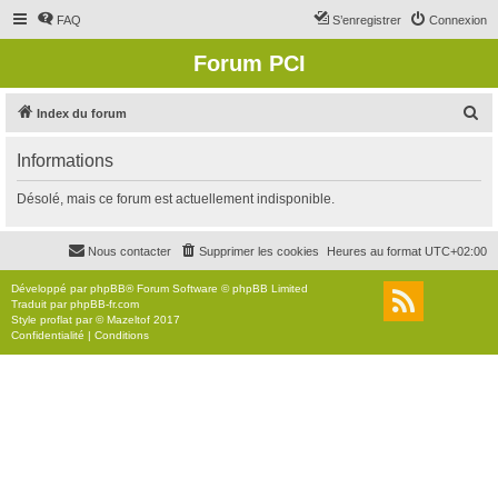
FAQ
S’enregistrer
Connexion
Forum PCI
R
Index du forum
e
Informations
c
h
Désolé, mais ce forum est actuellement indisponible.
e
r
Nous contacter
Supprimer les cookies
Heures au format
UTC+02:00
c
Développé par
phpBB
® Forum Software © phpBB Limited
h
Traduit par
phpBB-fr.com
Style
proflat
par ©
Mazeltof
2017
e
Confidentialité
|
Conditions
r