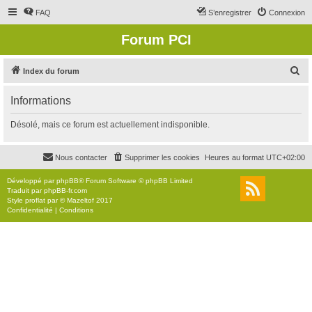
FAQ
S’enregistrer
Connexion
Forum PCI
R
Index du forum
e
Informations
c
h
Désolé, mais ce forum est actuellement indisponible.
e
r
Nous contacter
Supprimer les cookies
Heures au format
UTC+02:00
c
Développé par
phpBB
® Forum Software © phpBB Limited
h
Traduit par
phpBB-fr.com
Style
proflat
par ©
Mazeltof
2017
e
Confidentialité
|
Conditions
r