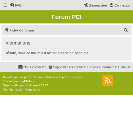
FAQ
S’enregistrer
Connexion
Forum PCI
R
Index du forum
e
Informations
c
h
Désolé, mais ce forum est actuellement indisponible.
e
r
Nous contacter
Supprimer les cookies
Heures au format
UTC+02:00
c
Développé par
phpBB
® Forum Software © phpBB Limited
h
Traduit par
phpBB-fr.com
Style
proflat
par ©
Mazeltof
2017
e
Confidentialité
|
Conditions
r