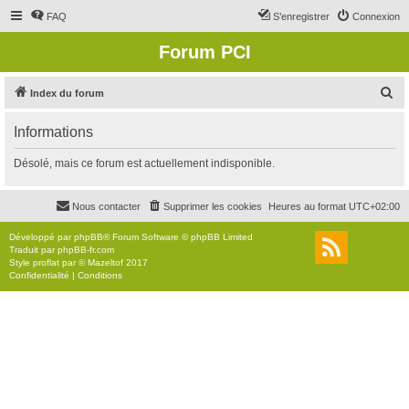
FAQ
S’enregistrer
Connexion
Forum PCI
R
Index du forum
e
Informations
c
h
Désolé, mais ce forum est actuellement indisponible.
e
r
Nous contacter
Supprimer les cookies
Heures au format
UTC+02:00
c
Développé par
phpBB
® Forum Software © phpBB Limited
h
Traduit par
phpBB-fr.com
Style
proflat
par ©
Mazeltof
2017
e
Confidentialité
|
Conditions
r