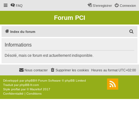
FAQ
S’enregistrer
Connexion
Forum PCI
R
Index du forum
e
Informations
c
h
Désolé, mais ce forum est actuellement indisponible.
e
r
Nous contacter
Supprimer les cookies
Heures au format
UTC+02:00
c
Développé par
phpBB
® Forum Software © phpBB Limited
h
Traduit par
phpBB-fr.com
Style
proflat
par ©
Mazeltof
2017
e
Confidentialité
|
Conditions
r