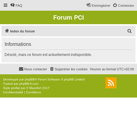
FAQ
S’enregistrer
Connexion
Forum PCI
R
Index du forum
e
Informations
c
h
Désolé, mais ce forum est actuellement indisponible.
e
r
Nous contacter
Supprimer les cookies
Heures au format
UTC+02:00
c
Développé par
phpBB
® Forum Software © phpBB Limited
h
Traduit par
phpBB-fr.com
Style
proflat
par ©
Mazeltof
2017
e
Confidentialité
|
Conditions
r