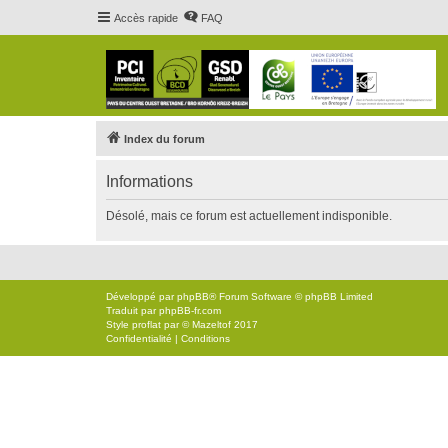
Accès rapide
FAQ
Index du forum
Informations
Désolé, mais ce forum est actuellement indisponible.
Développé par
phpBB
® Forum Software © phpBB Limited
Traduit par
phpBB-fr.com
Style
proflat
par ©
Mazeltof
2017
Confidentialité
|
Conditions