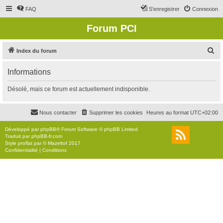
FAQ
S’enregistrer
Connexion
Forum PCI
R
Index du forum
e
Informations
c
h
Désolé, mais ce forum est actuellement indisponible.
e
r
Nous contacter
Supprimer les cookies
Heures au format
UTC+02:00
c
Développé par
phpBB
® Forum Software © phpBB Limited
h
Traduit par
phpBB-fr.com
Style
proflat
par ©
Mazeltof
2017
e
Confidentialité
|
Conditions
r