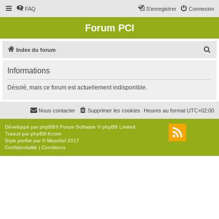
FAQ
S’enregistrer
Connexion
Forum PCI
R
Index du forum
e
Informations
c
h
Désolé, mais ce forum est actuellement indisponible.
e
r
Nous contacter
Supprimer les cookies
Heures au format
UTC+02:00
c
Développé par
phpBB
® Forum Software © phpBB Limited
h
Traduit par
phpBB-fr.com
Style
proflat
par ©
Mazeltof
2017
e
Confidentialité
|
Conditions
r