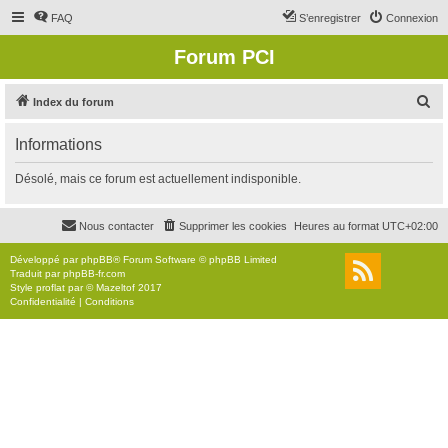
FAQ
S’enregistrer
Connexion
Forum PCI
R
Index du forum
e
Informations
c
h
Désolé, mais ce forum est actuellement indisponible.
e
r
Nous contacter
Supprimer les cookies
Heures au format
UTC+02:00
c
Développé par
phpBB
® Forum Software © phpBB Limited
h
Traduit par
phpBB-fr.com
Style
proflat
par ©
Mazeltof
2017
e
Confidentialité
|
Conditions
r