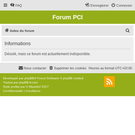
FAQ
S’enregistrer
Connexion
Forum PCI
R
Index du forum
e
Informations
c
h
Désolé, mais ce forum est actuellement indisponible.
e
r
Nous contacter
Supprimer les cookies
Heures au format
UTC+02:00
c
Développé par
phpBB
® Forum Software © phpBB Limited
h
Traduit par
phpBB-fr.com
Style
proflat
par ©
Mazeltof
2017
e
Confidentialité
|
Conditions
r