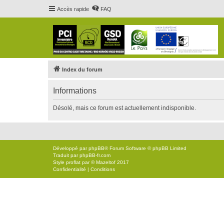
Accès rapide
FAQ
Index du forum
Informations
Désolé, mais ce forum est actuellement indisponible.
Développé par
phpBB
® Forum Software © phpBB Limited
Traduit par
phpBB-fr.com
Style
proflat
par ©
Mazeltof
2017
Confidentialité
|
Conditions