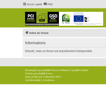
Accès rapide
FAQ
Index du forum
Informations
Désolé, mais ce forum est actuellement indisponible.
Développé par
phpBB
® Forum Software © phpBB Limited
Traduit par
phpBB-fr.com
Style
proflat
par ©
Mazeltof
2017
Confidentialité
|
Conditions