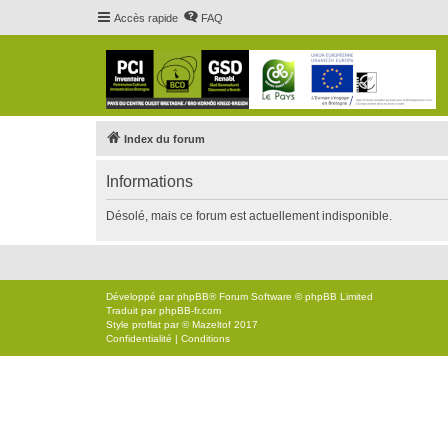
Accès rapide
FAQ
Index du forum
Informations
Désolé, mais ce forum est actuellement indisponible.
Développé par
phpBB
® Forum Software © phpBB Limited
Traduit par
phpBB-fr.com
Style
proflat
par ©
Mazeltof
2017
Confidentialité
|
Conditions