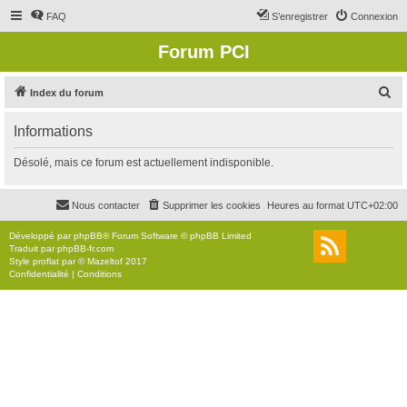
FAQ
S’enregistrer
Connexion
Forum PCI
R
Index du forum
e
Informations
c
h
Désolé, mais ce forum est actuellement indisponible.
e
r
Nous contacter
Supprimer les cookies
Heures au format
UTC+02:00
c
Développé par
phpBB
® Forum Software © phpBB Limited
h
Traduit par
phpBB-fr.com
Style
proflat
par ©
Mazeltof
2017
e
Confidentialité
|
Conditions
r