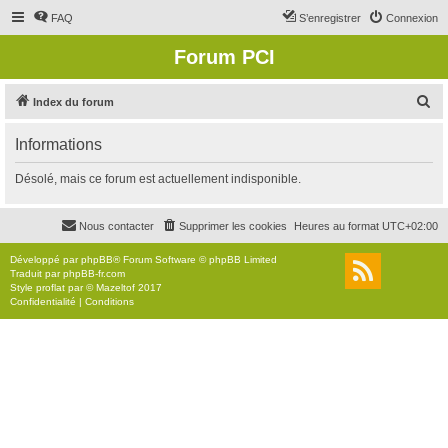
FAQ
S’enregistrer
Connexion
Forum PCI
R
Index du forum
e
Informations
c
h
Désolé, mais ce forum est actuellement indisponible.
e
r
Nous contacter
Supprimer les cookies
Heures au format
UTC+02:00
c
Développé par
phpBB
® Forum Software © phpBB Limited
h
Traduit par
phpBB-fr.com
Style
proflat
par ©
Mazeltof
2017
e
Confidentialité
|
Conditions
r