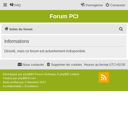
FAQ
S’enregistrer
Connexion
Forum PCI
R
Index du forum
e
Informations
c
h
Désolé, mais ce forum est actuellement indisponible.
e
r
Nous contacter
Supprimer les cookies
Heures au format
UTC+02:00
c
Développé par
phpBB
® Forum Software © phpBB Limited
h
Traduit par
phpBB-fr.com
Style
proflat
par ©
Mazeltof
2017
e
Confidentialité
|
Conditions
r