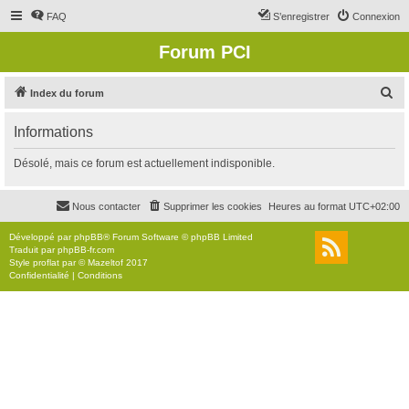
FAQ
S’enregistrer
Connexion
Forum PCI
R
Index du forum
e
Informations
c
h
Désolé, mais ce forum est actuellement indisponible.
e
r
Nous contacter
Supprimer les cookies
Heures au format
UTC+02:00
c
Développé par
phpBB
® Forum Software © phpBB Limited
h
Traduit par
phpBB-fr.com
Style
proflat
par ©
Mazeltof
2017
e
Confidentialité
|
Conditions
r