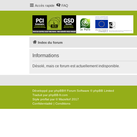
Accès rapide
FAQ
Index du forum
Informations
Désolé, mais ce forum est actuellement indisponible.
Développé par
phpBB
® Forum Software © phpBB Limited
Traduit par
phpBB-fr.com
Style
proflat
par ©
Mazeltof
2017
Confidentialité
|
Conditions