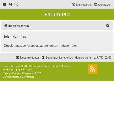
FAQ
S’enregistrer
Connexion
Forum PCI
R
Index du forum
e
Informations
c
h
Désolé, mais ce forum est actuellement indisponible.
e
r
Nous contacter
Supprimer les cookies
Heures au format
UTC+02:00
c
Développé par
phpBB
® Forum Software © phpBB Limited
h
Traduit par
phpBB-fr.com
Style
proflat
par ©
Mazeltof
2017
e
Confidentialité
|
Conditions
r