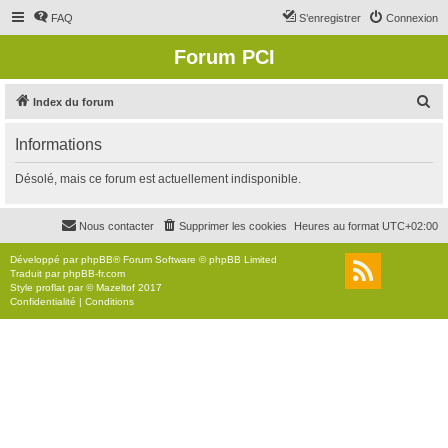
FAQ
S’enregistrer
Connexion
Forum PCI
R
Index du forum
e
Informations
c
h
Désolé, mais ce forum est actuellement indisponible.
e
r
Nous contacter
Supprimer les cookies
Heures au format
UTC+02:00
c
Développé par
phpBB
® Forum Software © phpBB Limited
h
Traduit par
phpBB-fr.com
Style
proflat
par ©
Mazeltof
2017
e
Confidentialité
|
Conditions
r