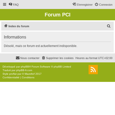
FAQ
S’enregistrer
Connexion
Forum PCI
R
Index du forum
e
Informations
c
h
Désolé, mais ce forum est actuellement indisponible.
e
r
Nous contacter
Supprimer les cookies
Heures au format
UTC+02:00
c
Développé par
phpBB
® Forum Software © phpBB Limited
h
Traduit par
phpBB-fr.com
Style
proflat
par ©
Mazeltof
2017
e
Confidentialité
|
Conditions
r