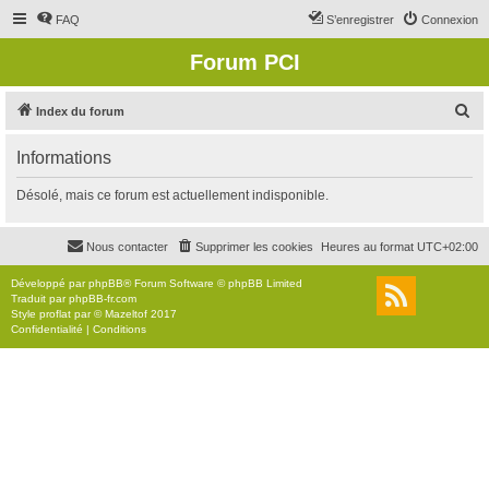
FAQ
S’enregistrer
Connexion
Forum PCI
R
Index du forum
e
Informations
c
h
Désolé, mais ce forum est actuellement indisponible.
e
r
Nous contacter
Supprimer les cookies
Heures au format
UTC+02:00
c
Développé par
phpBB
® Forum Software © phpBB Limited
h
Traduit par
phpBB-fr.com
Style
proflat
par ©
Mazeltof
2017
e
Confidentialité
|
Conditions
r