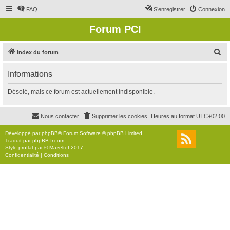
FAQ
S’enregistrer
Connexion
Forum PCI
R
Index du forum
e
Informations
c
h
Désolé, mais ce forum est actuellement indisponible.
e
r
Nous contacter
Supprimer les cookies
Heures au format
UTC+02:00
c
Développé par
phpBB
® Forum Software © phpBB Limited
h
Traduit par
phpBB-fr.com
Style
proflat
par ©
Mazeltof
2017
e
Confidentialité
|
Conditions
r