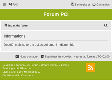
FAQ
S’enregistrer
Connexion
Forum PCI
R
Index du forum
e
Informations
c
h
Désolé, mais ce forum est actuellement indisponible.
e
r
Nous contacter
Supprimer les cookies
Heures au format
UTC+02:00
c
Développé par
phpBB
® Forum Software © phpBB Limited
h
Traduit par
phpBB-fr.com
Style
proflat
par ©
Mazeltof
2017
e
Confidentialité
|
Conditions
r