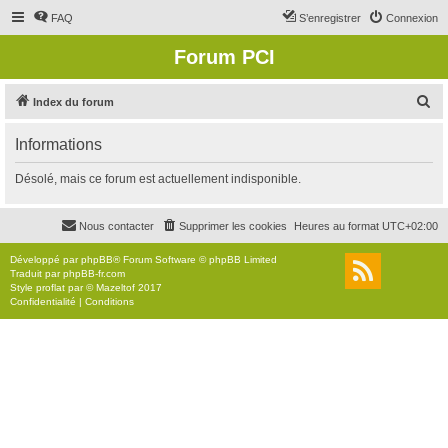
FAQ
S’enregistrer
Connexion
Forum PCI
R
Index du forum
e
Informations
c
h
Désolé, mais ce forum est actuellement indisponible.
e
r
Nous contacter
Supprimer les cookies
Heures au format
UTC+02:00
c
Développé par
phpBB
® Forum Software © phpBB Limited
h
Traduit par
phpBB-fr.com
Style
proflat
par ©
Mazeltof
2017
e
Confidentialité
|
Conditions
r