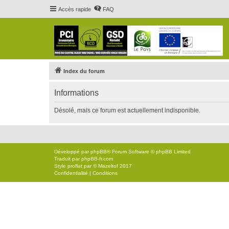
Accès rapide
FAQ
Index du forum
Informations
Désolé, mais ce forum est actuellement indisponible.
Développé par
phpBB
® Forum Software © phpBB Limited
Traduit par
phpBB-fr.com
Style
proflat
par ©
Mazeltof
2017
Confidentialité
|
Conditions