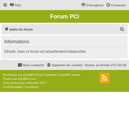
FAQ
S’enregistrer
Connexion
Forum PCI
R
Index du forum
e
Informations
c
h
Désolé, mais ce forum est actuellement indisponible.
e
r
Nous contacter
Supprimer les cookies
Heures au format
UTC+02:00
c
Développé par
phpBB
® Forum Software © phpBB Limited
h
Traduit par
phpBB-fr.com
Style
proflat
par ©
Mazeltof
2017
e
Confidentialité
|
Conditions
r