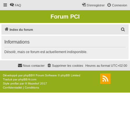
FAQ
S’enregistrer
Connexion
Forum PCI
R
Index du forum
e
Informations
c
h
Désolé, mais ce forum est actuellement indisponible.
e
r
Nous contacter
Supprimer les cookies
Heures au format
UTC+02:00
c
Développé par
phpBB
® Forum Software © phpBB Limited
h
Traduit par
phpBB-fr.com
Style
proflat
par ©
Mazeltof
2017
e
Confidentialité
|
Conditions
r