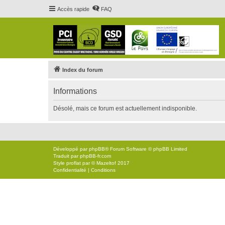
Accès rapide
FAQ
Index du forum
Informations
Désolé, mais ce forum est actuellement indisponible.
Développé par
phpBB
® Forum Software © phpBB Limited
Traduit par
phpBB-fr.com
Style
proflat
par ©
Mazeltof
2017
Confidentialité
|
Conditions