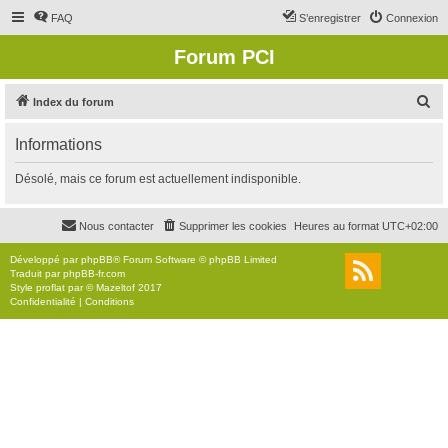
FAQ
S’enregistrer
Connexion
Forum PCI
R
Index du forum
e
Informations
c
h
Désolé, mais ce forum est actuellement indisponible.
e
r
Nous contacter
Supprimer les cookies
Heures au format
UTC+02:00
c
Développé par
phpBB
® Forum Software © phpBB Limited
h
Traduit par
phpBB-fr.com
Style
proflat
par ©
Mazeltof
2017
e
Confidentialité
|
Conditions
r