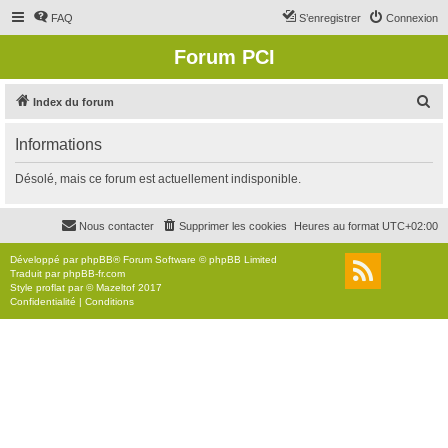
FAQ
S’enregistrer
Connexion
Forum PCI
R
Index du forum
e
Informations
c
h
Désolé, mais ce forum est actuellement indisponible.
e
r
Nous contacter
Supprimer les cookies
Heures au format
UTC+02:00
c
Développé par
phpBB
® Forum Software © phpBB Limited
h
Traduit par
phpBB-fr.com
Style
proflat
par ©
Mazeltof
2017
e
Confidentialité
|
Conditions
r