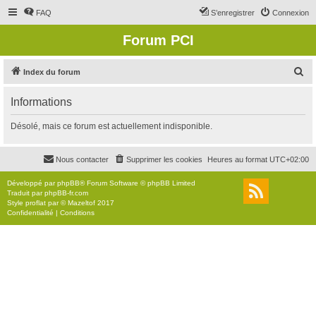
FAQ
S’enregistrer
Connexion
Forum PCI
R
Index du forum
e
Informations
c
h
Désolé, mais ce forum est actuellement indisponible.
e
r
Nous contacter
Supprimer les cookies
Heures au format
UTC+02:00
c
Développé par
phpBB
® Forum Software © phpBB Limited
h
Traduit par
phpBB-fr.com
Style
proflat
par ©
Mazeltof
2017
e
Confidentialité
|
Conditions
r