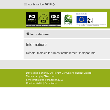
Accès rapide
FAQ
Index du forum
Informations
Désolé, mais ce forum est actuellement indisponible.
Développé par
phpBB
® Forum Software © phpBB Limited
Traduit par
phpBB-fr.com
Style
proflat
par ©
Mazeltof
2017
Confidentialité
|
Conditions