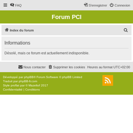
FAQ
S’enregistrer
Connexion
Forum PCI
R
Index du forum
e
Informations
c
h
Désolé, mais ce forum est actuellement indisponible.
e
r
Nous contacter
Supprimer les cookies
Heures au format
UTC+02:00
c
Développé par
phpBB
® Forum Software © phpBB Limited
h
Traduit par
phpBB-fr.com
Style
proflat
par ©
Mazeltof
2017
e
Confidentialité
|
Conditions
r