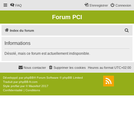
FAQ
S’enregistrer
Connexion
Forum PCI
R
Index du forum
e
Informations
c
h
Désolé, mais ce forum est actuellement indisponible.
e
r
Nous contacter
Supprimer les cookies
Heures au format
UTC+02:00
c
Développé par
phpBB
® Forum Software © phpBB Limited
h
Traduit par
phpBB-fr.com
Style
proflat
par ©
Mazeltof
2017
e
Confidentialité
|
Conditions
r